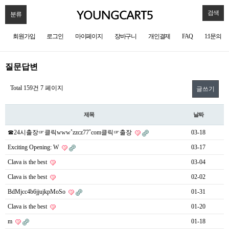
검색
분류
회원가입
로그인
마이페이지
장바구니
개인결제
FAQ
1:1문의
질문답변
Total 159건
7 페이지
글쓰기
제목
날짜
☎24시출장☞클릭www˚zzcz77˚com클릭☞출장
03-18
Exciting Opening: W
03-17
Clava is the best
03-04
Clava is the best
02-02
BdMjcc4b6jjujkpMoSo
01-31
Clava is the best
01-20
m
01-18