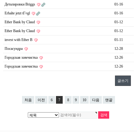
Деталировки Briggs
01-16
Erhalte jetzt tГ¤gl
01-16
Ether Bank by Claud
01-12
Ether Bank by Claud
01-12
invest with Ether B
01-11
Посасундра
12-28
Городская химчистка
12-26
Городская химчистка
12-26
글쓰기
처음
이전
6
7
8
9
10
다음
맨끝