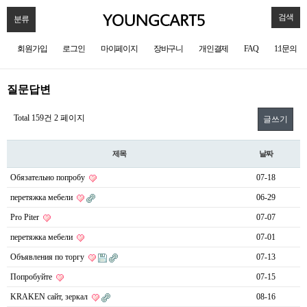
검색
분류
회원가입
로그인
마이페이지
장바구니
개인결제
FAQ
1:1문의
질문답변
Total 159건
2 페이지
글쓰기
제목
날짜
Обязательно попробу
07-18
перетяжка мебели
06-29
Pro Piter
07-07
перетяжка мебели
07-01
Объявления по торгу
07-13
Попробуйте
07-15
KRAKEN сайт, зеркал
08-16