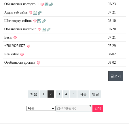
Объявления по торго
1
07-23
Аудит веб-сайта
07-21
Шаг вперед сайтов
08-10
Объявления числом п
07-20
Basis
07-21
+78129251575
07-29
Real estate
08-02
Особенности доставк
08-02
글쓰기
처음
1
2
3
4
5
다음
맨끝